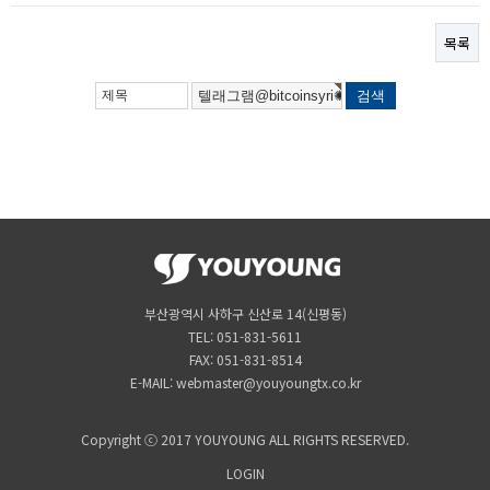
목록
부산광역시 사하구 신산로 14(신평동)
TEL: 051-831-5611
FAX: 051-831-8514
E-MAIL: webmaster@youyoungtx.co.kr
Copyright ⓒ 2017 YOUYOUNG ALL RIGHTS RESERVED.
LOGIN