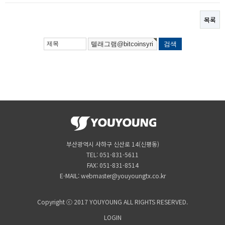
목록
부산광역시 사하구 신산로 14(신평동)
TEL: 051-831-5611
FAX: 051-831-8514
E-MAIL: webmaster@youyoungtx.co.kr
Copyright ⓒ 2017 YOUYOUNG ALL RIGHTS RESERVED.
LOGIN