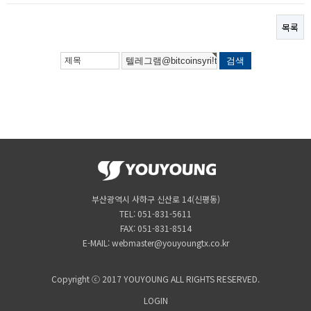
목록
부산광역시 사하구 신산로 14(신평동)
TEL: 051-831-5611
FAX: 051-831-8514
E-MAIL: webmaster@youyoungtx.co.kr
Copyright ⓒ 2017 YOUYOUNG ALL RIGHTS RESERVED.
LOGIN