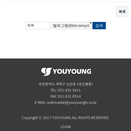
목록
부산광역시 사하구 신산로 14(신평동)
TEL: 051-831-5611
FAX: 051-831-8514
E-MAIL: webmaster@youyoungtx.co.kr
Copyright ⓒ 2017 YOUYOUNG ALL RIGHTS RESERVED.
LOGIN