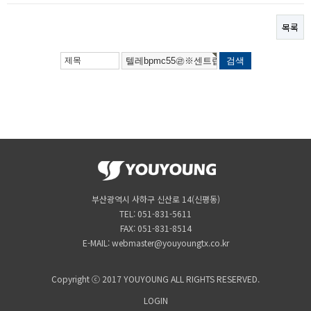
목록
부산광역시 사하구 신산로 14(신평동)
TEL: 051-831-5611
FAX: 051-831-8514
E-MAIL: webmaster@youyoungtx.co.kr
Copyright ⓒ 2017 YOUYOUNG ALL RIGHTS RESERVED.
LOGIN