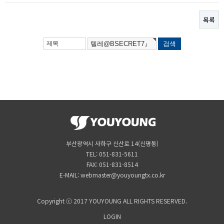
목록
부산광역시 사하구 신산로 14(신평동)
TEL: 051-831-5611
FAX: 051-831-8514
E-MAIL: webmaster@youyoungtx.co.kr
Copyright ⓒ 2017 YOUYOUNG ALL RIGHTS RESERVED.
LOGIN