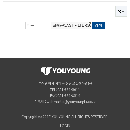
목록
부산광역시 사하구 신산로 14(신평동)
TEL: 051-831-5611
FAX: 051-831-8514
E-MAIL: webmaster@youyoungtx.co.kr
Copyright ⓒ 2017 YOUYOUNG ALL RIGHTS RESERVED.
LOGIN