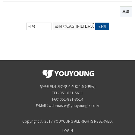
목록
부산광역시 사하구 신산로 14(신평동)
TEL: 051-831-5611
FAX: 051-831-8514
E-MAIL: webmaster@youyoungtx.co.kr
Copyright ⓒ 2017 YOUYOUNG ALL RIGHTS RESERVED.
LOGIN