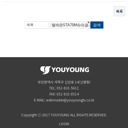
목록
부산광역시 사하구 신산로 14(신평동)
TEL: 051-831-5611
FAX: 051-831-8514
E-MAIL: webmaster@youyoungtx.co.kr
Copyright ⓒ 2017 YOUYOUNG ALL RIGHTS RESERVED.
LOGIN