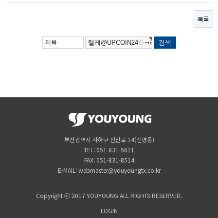
목록
부산광역시 사하구 신산로 14(신평동)
TEL: 051-831-5611
FAX: 051-831-8514
E-MAIL: webmaster@youyoungtx.co.kr
Copyright ⓒ 2017 YOUYOUNG ALL RIGHTS RESERVED.
LOGIN