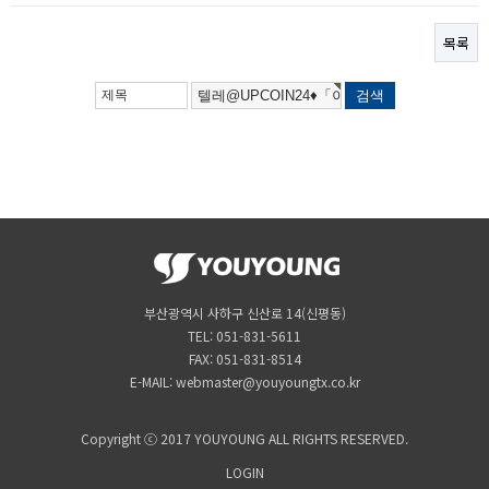
목록
부산광역시 사하구 신산로 14(신평동)
TEL: 051-831-5611
FAX: 051-831-8514
E-MAIL: webmaster@youyoungtx.co.kr
Copyright ⓒ 2017 YOUYOUNG ALL RIGHTS RESERVED.
LOGIN