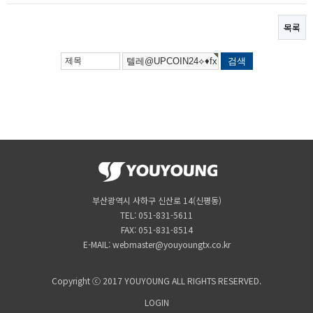
목록
부산광역시 사하구 신산로 14(신평동)
TEL: 051-831-5611
FAX: 051-831-8514
E-MAIL: webmaster@youyoungtx.co.kr
Copyright ⓒ 2017 YOUYOUNG ALL RIGHTS RESERVED.
LOGIN