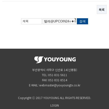
목록
부산광역시 사하구 신산로 14(신평동)
TEL: 051-831-5611
FAX: 051-831-8514
E-MAIL: webmaster@youyoungtx.co.kr
Copyright ⓒ 2017 YOUYOUNG ALL RIGHTS RESERVED.
LOGIN