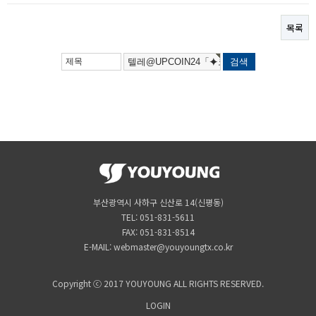
목록
부산광역시 사하구 신산로 14(신평동)
TEL: 051-831-5611
FAX: 051-831-8514
E-MAIL: webmaster@youyoungtx.co.kr
Copyright ⓒ 2017 YOUYOUNG ALL RIGHTS RESERVED.
LOGIN