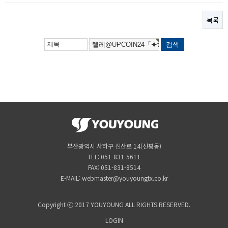
목록
부산광역시 사하구 신산로 14(신평동)
TEL: 051-831-5611
FAX: 051-831-8514
E-MAIL: webmaster@youyoungtx.co.kr
Copyright ⓒ 2017 YOUYOUNG ALL RIGHTS RESERVED.
LOGIN