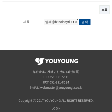
목록
부산광역시 사하구 신산로 14(신평동)
TEL: 051-831-5611
FAX: 051-831-8514
E-MAIL: webmaster@youyoungtx.co.kr
Copyright ⓒ 2017 YOUYOUNG ALL RIGHTS RESERVED.
LOGIN