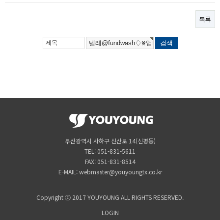
목록
부산광역시 사하구 신산로 14(신평동)
TEL: 051-831-5611
FAX: 051-831-8514
E-MAIL: webmaster@youyoungtx.co.kr
Copyright ⓒ 2017 YOUYOUNG ALL RIGHTS RESERVED.
LOGIN