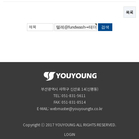
목록
부산광역시 사하구 신산로 14(신평동)
TEL: 051-831-5611
FAX: 051-831-8514
E-MAIL: webmaster@youyoungtx.co.kr
Copyright ⓒ 2017 YOUYOUNG ALL RIGHTS RESERVED.
LOGIN