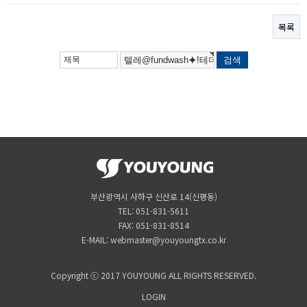
목록
부산광역시 사하구 신산로 14(신평동)
TEL: 051-831-5611
FAX: 051-831-8514
E-MAIL: webmaster@youyoungtx.co.kr
Copyright ⓒ 2017 YOUYOUNG ALL RIGHTS RESERVED.
LOGIN