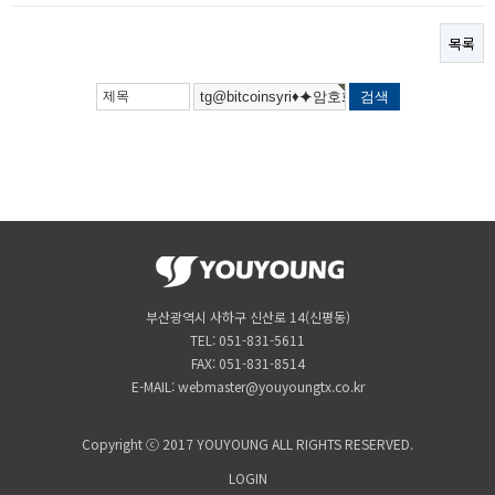
목록
부산광역시 사하구 신산로 14(신평동)
TEL: 051-831-5611
FAX: 051-831-8514
E-MAIL: webmaster@youyoungtx.co.kr
Copyright ⓒ 2017 YOUYOUNG ALL RIGHTS RESERVED.
LOGIN