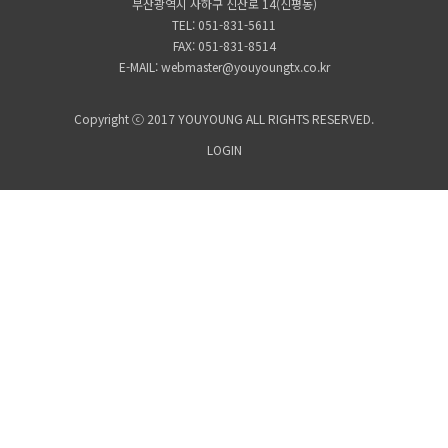
부산광역시 사하구 신산로 14(신평동)
TEL: 051-831-5611
FAX: 051-831-8514
E-MAIL: webmaster@youyoungtx.co.kr
Copyright ⓒ 2017 YOUYOUNG ALL RIGHTS RESERVED.
LOGIN