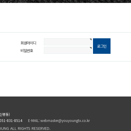
회원아이디
비밀번호
신평동)
 051-831-8514
E-MAIL: webmaster@youyoungtx.co.kr
OUNG ALL RIGHTS RESERVED.