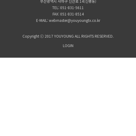
부산광역시 사하구 신산로 14(신평동)
TEL: 051-831-5611
FAX: 051-831-8514
E-MAIL: webmaster@youyoungtx.co.kr
Copyright ⓒ 2017 YOUYOUNG ALL RIGHTS RESERVED.
LOGIN